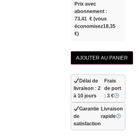
Prix ​​avec
abonnement :
73,41
€
(vous
économisez
18,35
€
)
AJOUTER AU PANIER
Délai de
Frais
livraison : 2
de port
à 10 jours
: 3 €
Garantie
Livraison
de
rapide
satisfaction