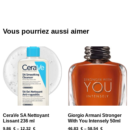
Vous pourriez aussi aimer
CeraVe SA Nettoyant
Giorgio Armani Stronger
Lissant 236 ml
With You Intensely 50ml
9,86
€
–
12,32
€
46,83
€
–
58,54
€