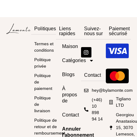
Politiques
Liens
Suivez-
Paiement
rapides
nous sur
sécurisé
Termes et
Maison
conditions
Politique
Catégories
privée
Blogs
Contact
Politique
de
paiement
À
hey@bylamonte.com
propos
Politique
Tigliano
(+46)
de
de
LTD
10
livraison
898
Contact
Georgiou
94 14
Politique de
Anastasio
retour et de
15, 3070
Annuler
remboursement
Lemesos,
l'abonnement