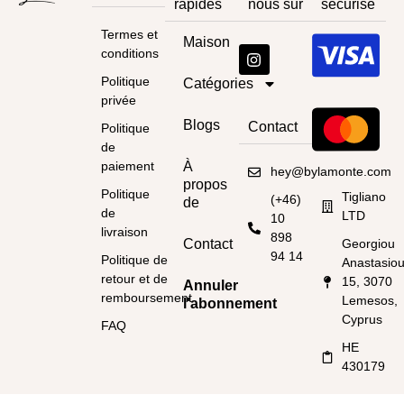
rapides
nous sur
sécurisé
Termes et
Maison
conditions
Politique
Catégories
privée
Blogs
Contact
Politique
de
paiement
À
hey@bylamonte.com
propos
Politique
Tigliano
(+46)
de
de
LTD
10
livraison
898
Contact
Georgiou
94 14
Politique de
Anastasio
retour et de
15, 3070
Annuler
remboursement
Lemesos,
l'abonnement
Cyprus
FAQ
HE
430179